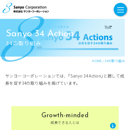
トップ
Sanyo 34 Action
企業情報
34の取り組み
企業理念
代表あいさつ
HOME
/
34の取り組み
会社概要
サンヨーコーポレーションでは、「Sanyo 34 Action」と題して成
長を促す34の取り組みを掲げています。
事業紹介
採用情報・採用コンテンツ
Growth-minded
採用メッセージ
成長できる人とは
先輩社員インタビュー