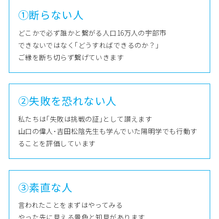
①断らない人
どこかで必ず誰かと繋がる人口16万人の宇部市
できないではなく｢どうすればできるのか？｣
ご縁を断ち切らず繋げていきます
②失敗を恐れない人
私たちは｢失敗は挑戦の証｣として讃えます
山口の偉人･吉田松陰先生も学んでいた陽明学でも行動す
ることを評価しています
③素直な人
言われたことをまずはやってみる
やった先に見える景色と知見があります