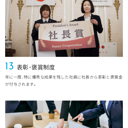
13
表彰･褒賞制度
年に一度､特に優秀な成果を残した社員に社長から表彰と褒賞金
が付与されます｡