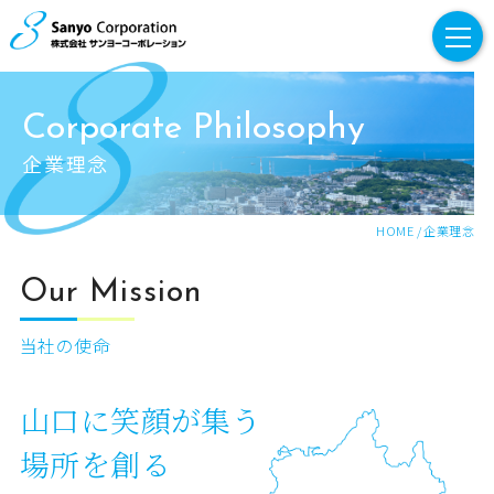
トップ
Corporate Philosophy
企業情報
企業理念
企業理念
代表あいさつ
HOME
/
企業理念
会社概要
Our Mission
事業紹介
当社の使命
採用情報・採用コンテンツ
山口に笑顔が集う
採用メッセージ
場所を創る
先輩社員インタビュー