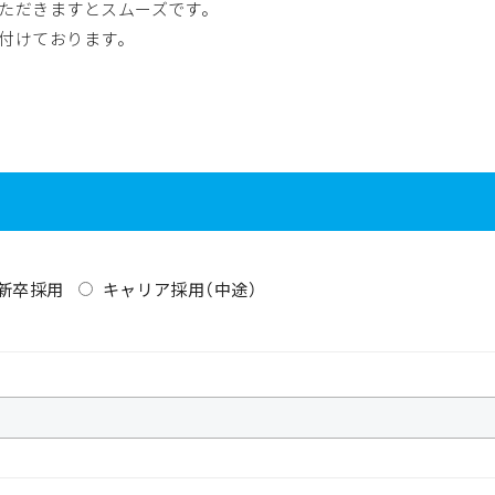
ただきますとスムーズです。
採用情報・採用
付けております。
採用メッセージ
先
募集要項
新卒採用エントリー
新卒採用
キャリア採用（中途）