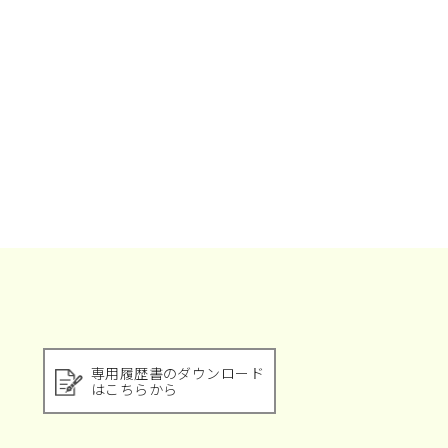
な範囲で速やかに対応いたします。
い、お客様からの信頼にお応えしてまいりま
専用履歴書のダウンロード
はこちらから
リシーの内容は継続的に見直し、改善に努め