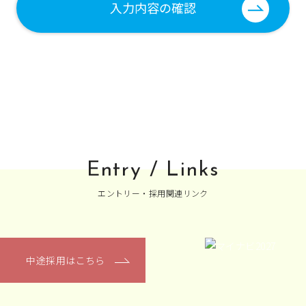
た情報は適切な管理を行い、その契約内で利用いたします。
委託先との守秘義務契約により適切な管理をいたします。
される場合は、弊社の担当窓口までご連絡いただければ、合理的
Entry / Links
エントリー・採用関連リンク
実践するため、役員及び従業員に対して周知と管理の徹底を行
中途採用はこちら
護に関する関係法令および社内規程を遵守するとともに、本ポ