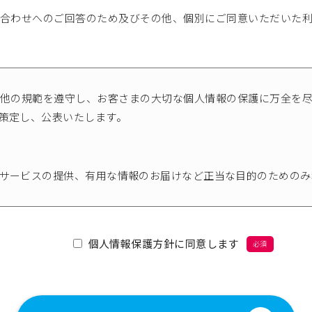
合わせへのご回答のため及びその他、個別にご同意いただいた
他の規範を遵守し、お客さまの大切な個人情報の保護に万全を
策定し、公表いたします。
サービスの提供、有用な情報のお届けなど正当な目的のためのみ
り、お客様のご承諾なく、第三者に開示･提供いたしません。
個人情報保護方針に同意します
クセス、紛失、破壊、改竄及び漏えい等の防止措置を講じます。