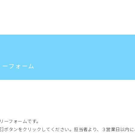
リーフォーム
トップ
企業情報
企業理念
代表あい
リーフォームです。
事業紹介
認］ボタンをクリックしてください。担当者より、３営業日以内に